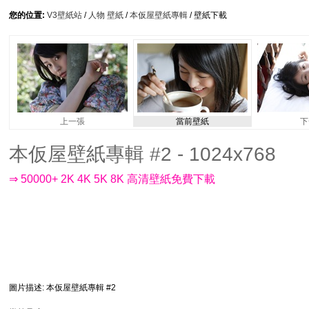
您的位置:
V3壁紙站
/
人物 壁紙
/
本仮屋壁紙專輯
/ 壁紙下載
上一張
當前壁紙
下
本仮屋壁紙專輯 #2 - 1024x768
⇒ 50000+ 2K 4K 5K 8K 高清壁紙免費下載
圖片描述
: 本仮屋壁紙專輯 #2