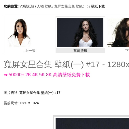
您的位置:
V3壁紙站
/
人物 壁紙
/
寬屏女星合集 壁紙(一)
/ 壁紙下載
上一張
當前壁紙
下
寬屏女星合集 壁紙(一) #17 - 1280x
⇒ 50000+ 2K 4K 5K 8K 高清壁紙免費下載
圖片描述
: 寬屏女星合集 壁紙(一) #17
當前尺寸
: 1280 x 1024