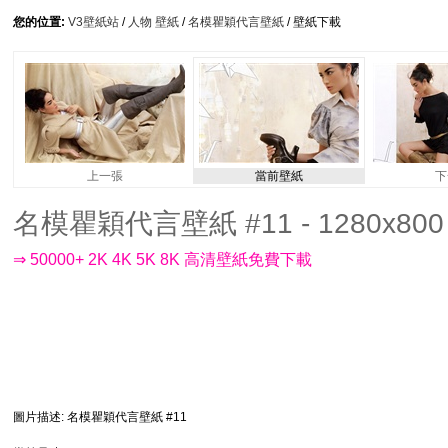
您的位置:
V3壁紙站
/
人物 壁紙
/
名模瞿穎代言壁紙
/ 壁紙下載
上一張
當前壁紙
下
名模瞿穎代言壁紙 #11 - 1280x800
⇒ 50000+ 2K 4K 5K 8K 高清壁紙免費下載
圖片描述
: 名模瞿穎代言壁紙 #11