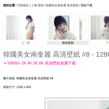
您的位置:
V3壁紙站
/
人物 壁紙
/
韓國美女南奎麗 高清壁紙
/ 壁紙下載
上一張
當前壁紙
下
韓國美女南奎麗 高清壁紙 #8 - 1280
⇒ 50000+ 2K 4K 5K 8K 高清壁紙免費下載
圖片描述
: 韓國美女南奎麗 高清壁紙 #8
當前尺寸
: 1280 x 800