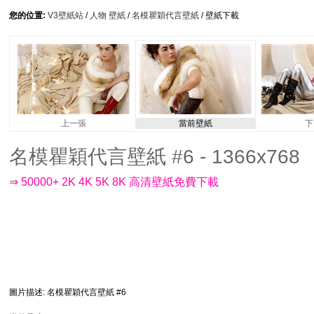
您的位置:
V3壁紙站
/
人物 壁紙
/
名模瞿穎代言壁紙
/ 壁紙下載
上一張
當前壁紙
下
名模瞿穎代言壁紙 #6 - 1366x768
⇒ 50000+ 2K 4K 5K 8K 高清壁紙免費下載
圖片描述
: 名模瞿穎代言壁紙 #6