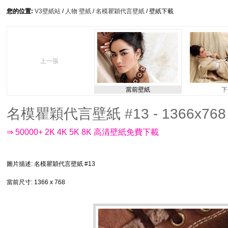
您的位置:
V3壁紙站
/
人物 壁紙
/
名模瞿穎代言壁紙
/ 壁紙下載
上一張
當前壁紙
下
名模瞿穎代言壁紙 #13 - 1366x768
⇒ 50000+ 2K 4K 5K 8K 高清壁紙免費下載
圖片描述
: 名模瞿穎代言壁紙 #13
當前尺寸
: 1366 x 768