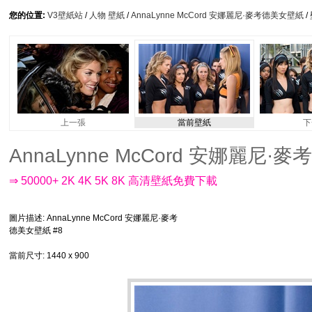
您的位置:
V3壁紙站
/
人物 壁紙
/
AnnaLynne McCord 安娜麗尼·麥考德美女壁紙
/
上一張
當前壁紙
下
AnnaLynne McCord 安娜麗尼·麥考
⇒ 50000+ 2K 4K 5K 8K 高清壁紙免費下載
圖片描述
: AnnaLynne McCord 安娜麗尼·麥考
德美女壁紙 #8
當前尺寸
: 1440 x 900