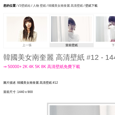
您的位置:
V3壁紙站
/
人物 壁紙
/
韓國美女南奎麗 高清壁紙
/ 壁紙下載
上一張
當前壁紙
下
韓國美女南奎麗 高清壁紙 #12 - 144
⇒ 50000+ 2K 4K 5K 8K 高清壁紙免費下載
圖片描述
: 韓國美女南奎麗 高清壁紙 #12
當前尺寸
: 1440 x 900