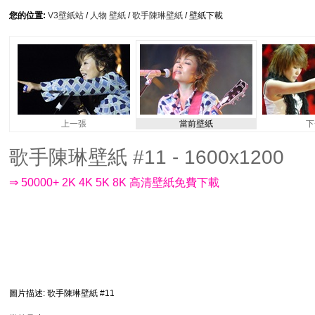
您的位置:
V3壁紙站
/
人物 壁紙
/
歌手陳琳壁紙
/ 壁紙下載
上一張
當前壁紙
下
歌手陳琳壁紙 #11 - 1600x1200
⇒ 50000+ 2K 4K 5K 8K 高清壁紙免費下載
圖片描述
: 歌手陳琳壁紙 #11