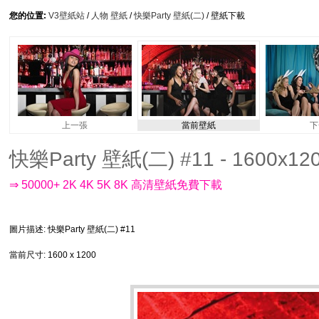
您的位置:
V3壁紙站
/
人物 壁紙
/
快樂Party 壁紙(二)
/ 壁紙下載
上一張
當前壁紙
下
快樂Party 壁紙(二) #11 - 1600x12
⇒ 50000+ 2K 4K 5K 8K 高清壁紙免費下載
圖片描述
: 快樂Party 壁紙(二) #11
當前尺寸
: 1600 x 1200