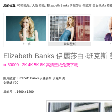
您的位置:
V3壁紙站
/
人物 壁紙
/
Elizabeth Banks 伊麗莎白·班克斯 美女壁紙
/ 壁
上一張
當前壁紙
下
Elizabeth Banks 伊麗莎白·班克斯 
⇒ 50000+ 2K 4K 5K 8K 高清壁紙免費下載
圖片描述
: Elizabeth Banks 伊麗莎白·班克斯 美
女壁紙 #20
當前尺寸
: 1600 x 1200