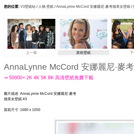
您的位置:
V3壁紙站
/
人物 壁紙
/
AnnaLynne McCord 安娜麗尼·麥考德美女壁紙
/
上一張
當前壁紙
下
AnnaLynne McCord 安娜麗尼·麥考
⇒ 50000+ 2K 4K 5K 8K 高清壁紙免費下載
圖片描述
: AnnaLynne McCord 安娜麗尼·麥考
德美女壁紙 #3
當前尺寸
: 1680 x 1050