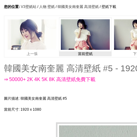
您的位置:
V3壁紙站
/
人物 壁紙
/
韓國美女南奎麗 高清壁紙
/ 壁紙下載
上一張
當前壁紙
下
韓國美女南奎麗 高清壁紙 #5 - 1920
⇒ 50000+ 2K 4K 5K 8K 高清壁紙免費下載
圖片描述
: 韓國美女南奎麗 高清壁紙 #5
當前尺寸
: 1920 x 1080