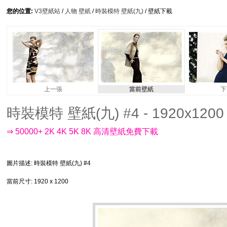
您的位置:
V3壁紙站
/
人物 壁紙
/
時裝模特 壁紙(九)
/ 壁紙下載
上一張
當前壁紙
下
時裝模特 壁紙(九) #4 - 1920x1200
⇒ 50000+ 2K 4K 5K 8K 高清壁紙免費下載
圖片描述
: 時裝模特 壁紙(九) #4
當前尺寸
: 1920 x 1200