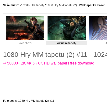
Vaše místo:
V3wall
/
Hra tapety
/
1080 Hry MM tapetu (2)
/ Wallpaper ke stažení
Předchozí
Aktuální tapety
D
1080 Hry MM tapetu (2) #11 - 10
⇒ 50000+ 2K 4K 5K 8K HD wallpapers free download
Foto popis
: 1080 Hry MM tapetu (2) #11