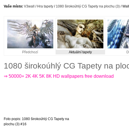
Vaše místo:
V3wall
/
Hra tapety
/
1080 širokoúhlý CG Tapety na plochu (3)
/ Wal
Předchozí
Aktuální tapety
D
1080 širokoúhlý CG Tapety na plo
⇒ 50000+ 2K 4K 5K 8K HD wallpapers free download
Foto popis
: 1080 širokoúhlý CG Tapety na
plochu (3) #16