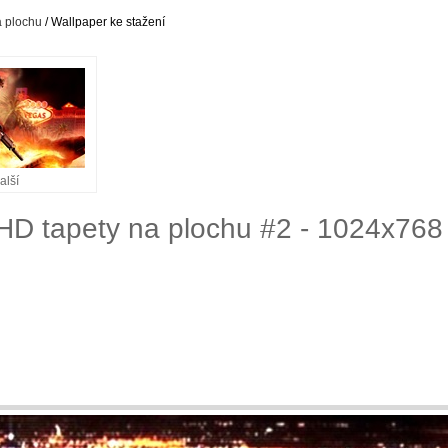
a plochu
/ Wallpaper ke stažení
alší
HD tapety na plochu #2 - 1024x768