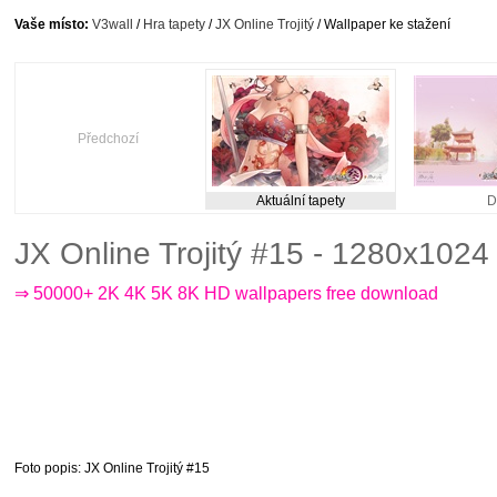
Vaše místo:
V3wall
/
Hra tapety
/
JX Online Trojitý
/ Wallpaper ke stažení
Předchozí
Aktuální tapety
D
JX Online Trojitý #15 - 1280x1024
⇒ 50000+ 2K 4K 5K 8K HD wallpapers free download
Foto popis
: JX Online Trojitý #15