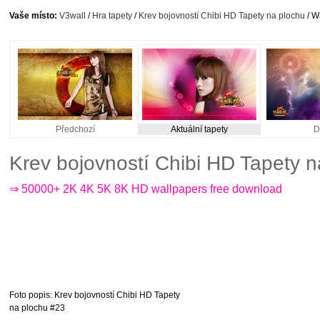
Vaše místo:
V3wall
/
Hra tapety
/
Krev bojovností Chibi HD Tapety na plochu
/ W
Předchozí
Aktuální tapety
D
Krev bojovností Chibi HD Tapety 
⇒ 50000+ 2K 4K 5K 8K HD wallpapers free download
Foto popis
: Krev bojovností Chibi HD Tapety
na plochu #23