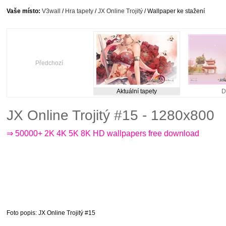
Vaše místo:
V3wall
/
Hra tapety
/
JX Online Trojitý
/ Wallpaper ke stažení
Předchozí
Aktuální tapety
D
JX Online Trojitý #15 - 1280x800
⇒ 50000+ 2K 4K 5K 8K HD wallpapers free download
Foto popis
: JX Online Trojitý #15