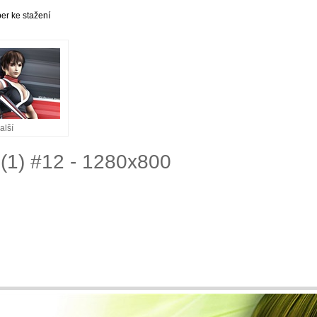
er ke stažení
alší
 (1) #12 - 1280x800