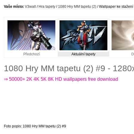
Vaše místo:
V3wall
/
Hra tapety
/
1080 Hry MM tapetu (2)
/ Wallpaper ke stažení
Předchozí
Aktuální tapety
D
1080 Hry MM tapetu (2) #9 - 128
⇒ 50000+ 2K 4K 5K 8K HD wallpapers free download
Foto popis
: 1080 Hry MM tapetu (2) #9