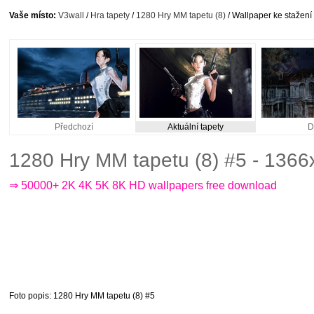
Vaše místo:
V3wall
/
Hra tapety
/
1280 Hry MM tapetu (8)
/ Wallpaper ke stažení
Předchozí
Aktuální tapety
D
1280 Hry MM tapetu (8) #5 - 136
⇒ 50000+ 2K 4K 5K 8K HD wallpapers free download
Foto popis
: 1280 Hry MM tapetu (8) #5