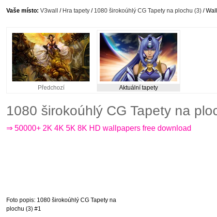
Vaše místo:
V3wall
/
Hra tapety
/
1080 širokoúhlý CG Tapety na plochu (3)
/ Wal
Předchozí
Aktuální tapety
1080 širokoúhlý CG Tapety na plo
⇒ 50000+ 2K 4K 5K 8K HD wallpapers free download
Foto popis
: 1080 širokoúhlý CG Tapety na
plochu (3) #1