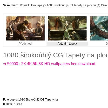
Vaše místo:
V3wall
/
Hra tapety
/
1080 širokoúhlý CG Tapety na plochu (4)
/ Wal
Předchozí
Aktuální tapety
D
1080 širokoúhlý CG Tapety na plo
⇒ 50000+ 2K 4K 5K 8K HD wallpapers free download
Foto popis
: 1080 širokoúhlý CG Tapety na
plochu (4) #13