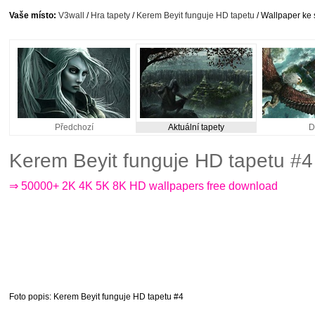
Vaše místo:
V3wall
/
Hra tapety
/
Kerem Beyit funguje HD tapetu
/ Wallpaper ke 
Předchozí
Aktuální tapety
D
Kerem Beyit funguje HD tapetu #4
⇒ 50000+ 2K 4K 5K 8K HD wallpapers free download
Foto popis
: Kerem Beyit funguje HD tapetu #4