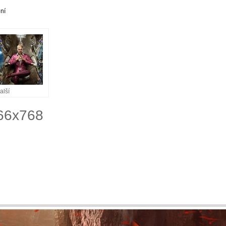
ní
alší
366x768