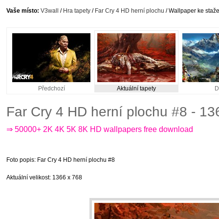
Vaše místo:
V3wall
/
Hra tapety
/
Far Cry 4 HD herní plochu
/ Wallpaper ke staže
Předchozí
Aktuální tapety
D
Far Cry 4 HD herní plochu #8 - 1
⇒ 50000+ 2K 4K 5K 8K HD wallpapers free download
Foto popis
: Far Cry 4 HD herní plochu #8
Aktuální velikost
: 1366 x 768