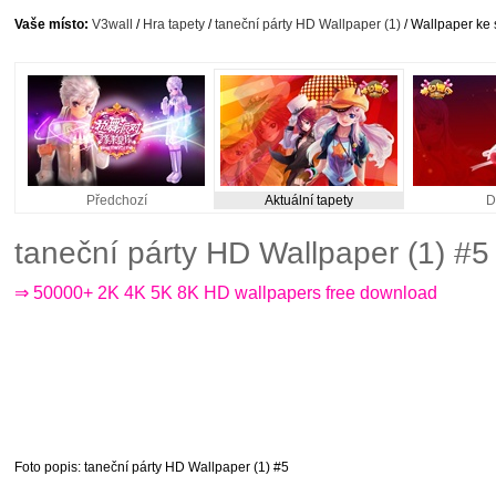
Vaše místo:
V3wall
/
Hra tapety
/
taneční párty HD Wallpaper (1)
/ Wallpaper ke 
Předchozí
Aktuální tapety
D
taneční párty HD Wallpaper (1) #5
⇒ 50000+ 2K 4K 5K 8K HD wallpapers free download
Foto popis
: taneční párty HD Wallpaper (1) #5