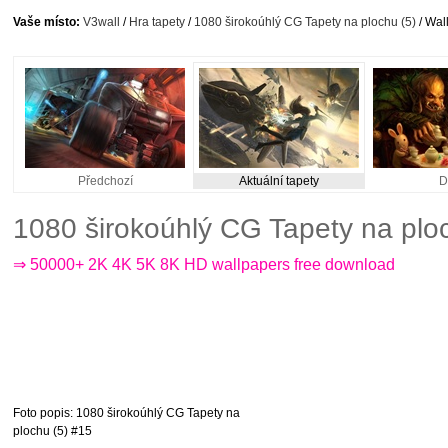
Vaše místo:
V3wall
/
Hra tapety
/
1080 širokoúhlý CG Tapety na plochu (5)
/ Wal
Předchozí
Aktuální tapety
D
1080 širokoúhlý CG Tapety na plo
⇒ 50000+ 2K 4K 5K 8K HD wallpapers free download
Foto popis
: 1080 širokoúhlý CG Tapety na
plochu (5) #15