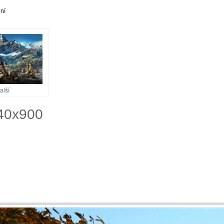
ní
alší
440x900