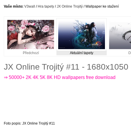
Vaše místo:
V3wall
/
Hra tapety
/
JX Online Trojitý
/ Wallpaper ke stažení
Předchozí
Aktuální tapety
D
JX Online Trojitý #11 - 1680x1050
⇒ 50000+ 2K 4K 5K 8K HD wallpapers free download
Foto popis
: JX Online Trojitý #11