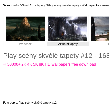
Vaše místo:
V3wall
/
Hra tapety
/
Play scény skvělé tapety
/ Wallpaper ke stažen
Předchozí
Aktuální tapety
D
Play scény skvělé tapety #12 - 1
⇒ 50000+ 2K 4K 5K 8K HD wallpapers free download
Foto popis
: Play scény skvělé tapety #12