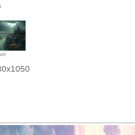
í
alší
680x1050