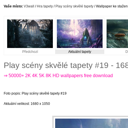
Vaše místo:
V3wall
/
Hra tapety
/
Play scény skvělé tapety
/ Wallpaper ke stažen
Předchozí
Aktuální tapety
D
Play scény skvělé tapety #19 - 1
⇒ 50000+ 2K 4K 5K 8K HD wallpapers free download
Foto popis
: Play scény skvělé tapety #19
Aktuální velikost
: 1680 x 1050