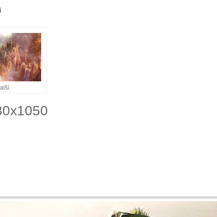
í
alší
680x1050