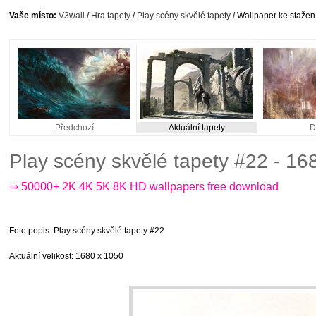
Vaše místo:
V3wall
/
Hra tapety
/
Play scény skvělé tapety
/ Wallpaper ke stažen
Předchozí
Aktuální tapety
D
Play scény skvělé tapety #22 - 1
⇒ 50000+ 2K 4K 5K 8K HD wallpapers free download
Foto popis
: Play scény skvělé tapety #22
Aktuální velikost
: 1680 x 1050