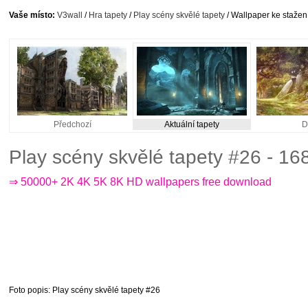
Vaše místo:
V3wall
/
Hra tapety
/
Play scény skvělé tapety
/ Wallpaper ke stažen
Předchozí
Aktuální tapety
D
Play scény skvělé tapety #26 - 1
⇒ 50000+ 2K 4K 5K 8K HD wallpapers free download
Foto popis
: Play scény skvělé tapety #26