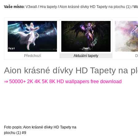
Vaše místo:
V3wall
/
Hra tapety
/
Aion krásné dívky HD Tapety na plochu (1)
/ Wa
Předchozí
Aktuální tapety
D
Aion krásné dívky HD Tapety na p
⇒ 50000+ 2K 4K 5K 8K HD wallpapers free download
Foto popis
: Aion krásné dívky HD Tapety na
plochu (1) #9