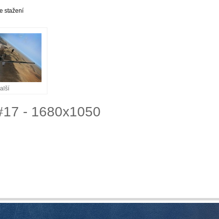
e stažení
alší
 #17 - 1680x1050