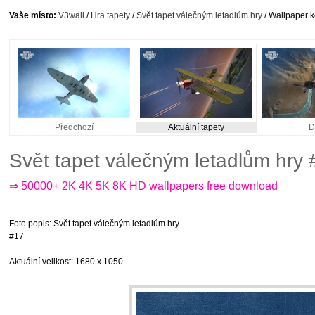
Vaše místo:
V3wall
/
Hra tapety
/
Svět tapet válečným letadlům hry
/ Wallpaper k
Předchozí
Aktuální tapety
D
Svět tapet válečným letadlům hry
⇒ 50000+ 2K 4K 5K 8K HD wallpapers free download
Foto popis
: Svět tapet válečným letadlům hry
#17
Aktuální velikost
: 1680 x 1050