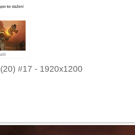
per ke stažení
alší
 (20) #17 - 1920x1200