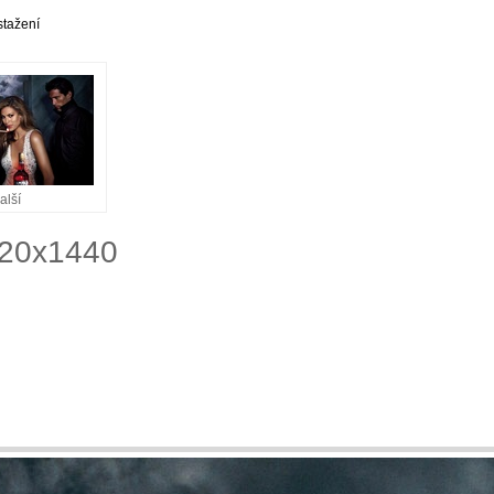
stažení
alší
920x1440