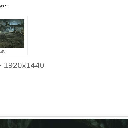
ažení
alší
 - 1920x1440