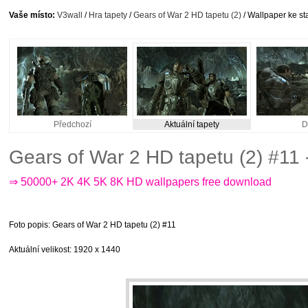
Vaše místo:
V3wall
/
Hra tapety
/
Gears of War 2 HD tapetu (2)
/ Wallpaper ke st
Předchozí
Aktuální tapety
D
Gears of War 2 HD tapetu (2) #11
⇒ 50000+ 2K 4K 5K 8K HD wallpapers free download
Foto popis
: Gears of War 2 HD tapetu (2) #11
Aktuální velikost
: 1920 x 1440