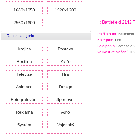
1680x1050
1920x1200
::: Battlefield 2142 
2560x1600
Patří album
: Battlefie
Tapeta kategorie
Kategorie
: Hra
Foto popis
: Battlefiel
Krajina
Postava
Velikost ke stažení
: 10
Rostlina
Zvíře
Televize
Hra
Animace
Design
Fotografování
Sportovní
Reklama
Auto
Systém
Vojenský