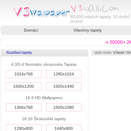
80,000
volných tapety, 10 druhů 
jazyka!
Domácí
Všechny tapety
⇒ 50000+ 2K
Rozlišení tapety
Vaše místo:
V3wall
/
Hr
4:3/5:4 Normální obrazovka Tapeta
1024x768
1280x1024
1600x1200
1920x1440
16:9 HD Wallpapers
1366x768
1920x1080
16:10 Širokoúhlé tapety
1280x800
1440x900