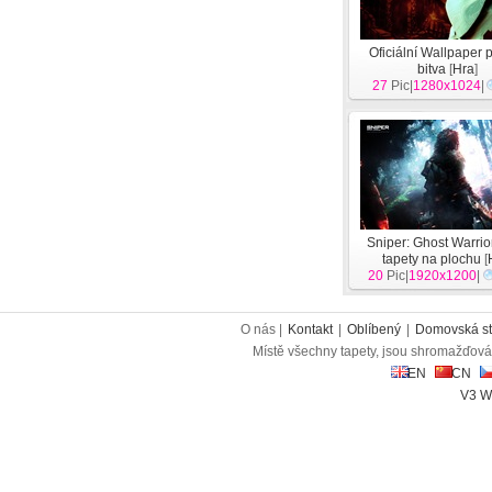
Oficiální Wallpaper 
bitva
[
Hra
]
27
Pic|
1280x1024
|
Sniper: Ghost Warrio
tapety na plochu
[
20
Pic|
1920x1200
|
O nás |
Kontakt
|
Oblíbený
|
Domovská st
Místě všechny tapety, jsou shromažďován
EN
CN
V3 W