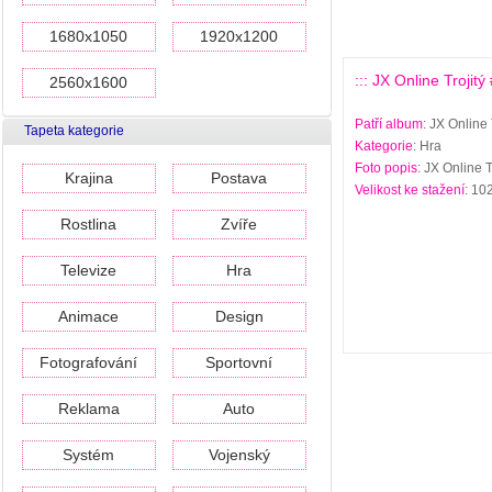
1680x1050
1920x1200
::: JX Online Trojitý 
2560x1600
Patří album
: JX Online 
Tapeta kategorie
Kategorie
: Hra
Foto popis
: JX Online T
Krajina
Postava
Velikost ke stažení
: 10
Rostlina
Zvíře
Televize
Hra
Animace
Design
Fotografování
Sportovní
Reklama
Auto
Systém
Vojenský