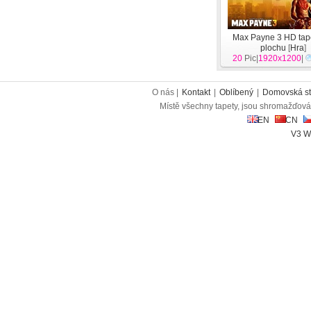
Max Payne 3 HD tap
plochu
[
Hra
]
20
Pic|
1920x1200
|
O nás |
Kontakt
|
Oblíbený
|
Domovská st
Místě všechny tapety, jsou shromažďován
EN
CN
V3 W