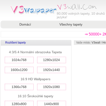
80,000
volných tapety, 10 druhů 
jazyka!
Domácí
Všechny tapety
⇒ 50000+ 2K
Rozlišení tapety
Vaše místo:
V3wall
/
Hr
4:3/5:4 Normální obrazovka Tapeta
1024x768
1280x1024
1600x1200
1920x1440
16:9 HD Wallpapers
1366x768
1920x1080
16:10 Širokoúhlé tapety
1280x800
1440x900