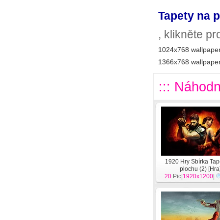
Tapety na p
, klikněte p
1024x768 wallpaper
1366x768 wallpaper
::: Náhodn
1920 Hry Sbírka Tap
plochu (2)
[
Hra
20
Pic|
1920x1200
|