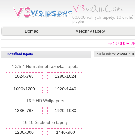
80,000
volných tapety, 10 druhů 
jazyka!
Domácí
Všechny tapety
⇒ 50000+ 2K
Rozlišení tapety
Vaše místo:
V3wall
/
Hr
4:3/5:4 Normální obrazovka Tapeta
1024x768
1280x1024
1600x1200
1920x1440
16:9 HD Wallpapers
1366x768
1920x1080
16:10 Širokoúhlé tapety
1280x800
1440x900