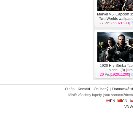
Marvel VS. Capcom 3:
Two Worlds wallpap
27
Pic|
2560x1600
herní
[
Hra
]
|
1920 Hry Sbírka Tap
plochu (8)
[
Hra
20
Pic|
1920x1200
|
O nás |
Kontakt
|
Oblíbený
|
Domovská st
Místě všechny tapety, jsou shromažďován
EN
CN
V3 W