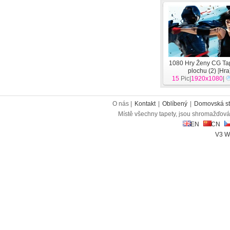
1080 Hry Ženy CG Ta
plochu (2)
[
Hra
15
Pic|
1920x1080
|
O nás |
Kontakt
|
Oblíbený
|
Domovská st
Místě všechny tapety, jsou shromažďován
EN
CN
V3 W