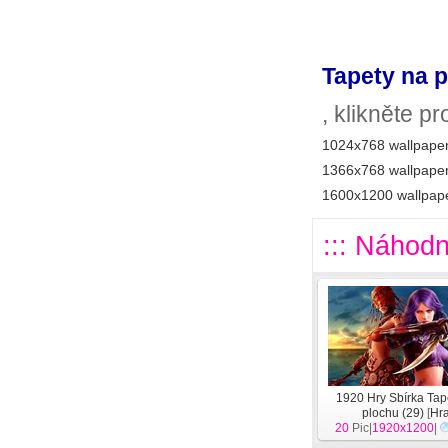
Tapety na p
, klikněte p
1024x768 wallpaper
1366x768 wallpaper
1600x1200 wallpape
::: Náhodn
1920 Hry Sbírka Tap
plochu (29)
[
Hr
20
Pic|
1920x1200
|