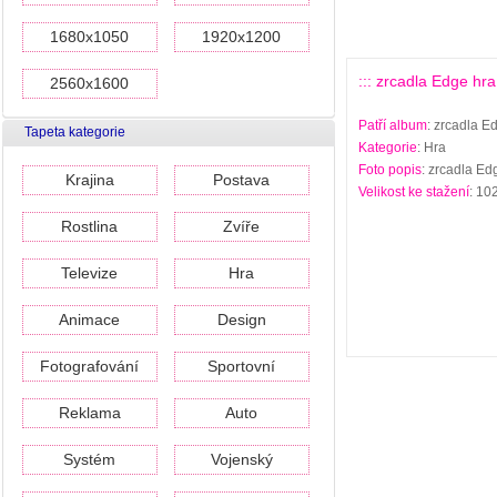
1680x1050
1920x1200
::: zrcadla Edge hra
2560x1600
Patří album
: zrcadla E
Tapeta kategorie
Kategorie
: Hra
Foto popis
: zrcadla Ed
Krajina
Postava
Velikost ke stažení
: 10
Rostlina
Zvíře
Televize
Hra
Animace
Design
Fotografování
Sportovní
Reklama
Auto
Systém
Vojenský