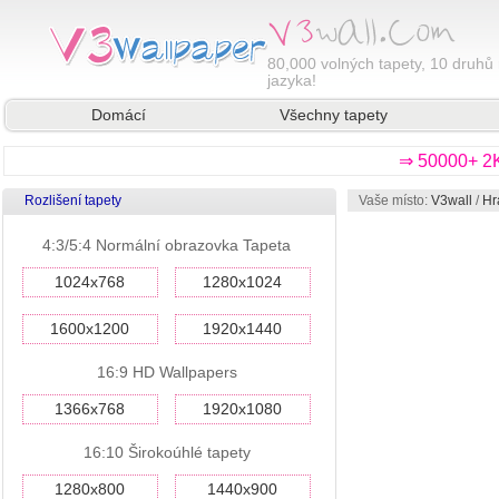
80,000
volných tapety, 10 druhů 
jazyka!
Domácí
Všechny tapety
⇒ 50000+ 2K
Rozlišení tapety
Vaše místo:
V3wall
/
Hr
4:3/5:4 Normální obrazovka Tapeta
1024x768
1280x1024
1600x1200
1920x1440
16:9 HD Wallpapers
1366x768
1920x1080
16:10 Širokoúhlé tapety
1280x800
1440x900