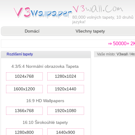
80,000
volných tapety, 10 druhů 
jazyka!
Domácí
Všechny tapety
⇒ 50000+ 2K
Rozlišení tapety
Vaše místo:
V3wall
/
Hr
4:3/5:4 Normální obrazovka Tapeta
1024x768
1280x1024
1600x1200
1920x1440
16:9 HD Wallpapers
1366x768
1920x1080
16:10 Širokoúhlé tapety
1280x800
1440x900