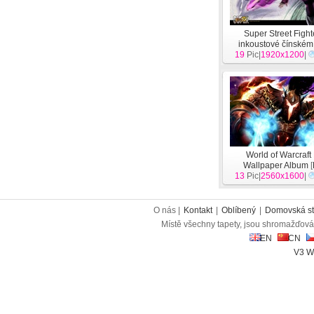
Super Street Fight
inkoustové čínském 
19
Pic|
wallpaper
1920x1200
[
Hra
|
World of Warcraft
Wallpaper Album
[
13
Pic|
2560x1600
|
O nás |
Kontakt
|
Oblíbený
|
Domovská st
Místě všechny tapety, jsou shromažďován
EN
CN
V3 W