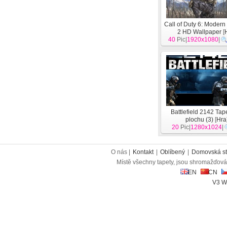
Call of Duty 6: Modern
2 HD Wallpaper
[
40
Pic|
1920x1080
|
Battlefield 2142 Tap
plochu (3)
[
Hra
20
Pic|
1280x1024
|
O nás |
Kontakt
|
Oblíbený
|
Domovská st
Místě všechny tapety, jsou shromažďován
EN
CN
V3 W