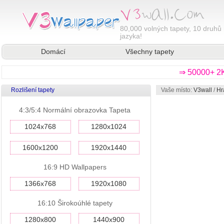
80,000
volných tapety, 10 druhů 
jazyka!
Domácí
Všechny tapety
⇒ 50000+ 2K
Rozlišení tapety
Vaše místo:
V3wall
/
Hr
4:3/5:4 Normální obrazovka Tapeta
1024x768
1280x1024
1600x1200
1920x1440
16:9 HD Wallpapers
1366x768
1920x1080
16:10 Širokoúhlé tapety
1280x800
1440x900