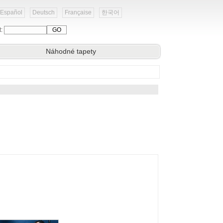
Español
Deutsch
Française
한국어
t:
Náhodné tapety