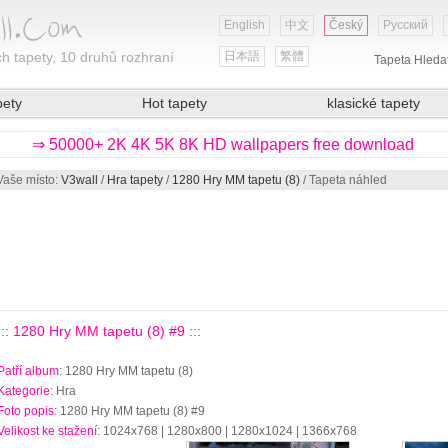
English
中文
Český
Русский
h tapety, 10 druhů rozhraní
日本語
繁體
Tapeta Hleda
pety
Hot tapety
klasické tapety
⇒ 50000+ 2K 4K 5K 8K HD wallpapers free download
Vaše místo:
V3wall
/
Hra tapety
/
1280 Hry MM tapetu (8)
/ Tapeta náhled
::: 1280 Hry MM tapetu (8) #9 :::
Patří album
: 1280 Hry MM tapetu (8)
Kategorie
: Hra
Foto popis
: 1280 Hry MM tapetu (8) #9
Velikost ke stažení
: 1024x768 | 1280x800 | 1280x1024 | 1366x768