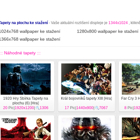
Tapety na plochu ke stažení
- Vaše aktuální rozlišení displeje je
1344x1024
, klikn
1024x768 wallpaper ke stažení
1280x800 wallpaper ke stažení
1366x768 wallpaper ke stažení
::: Náhodné tapety :::
1920 Hry Sbírka Tapety na
Král bojovníků tapety XIII
[
Hra
]
Far Cry 3 
plochu (6)
[
Hra
]
20
Pic|
1920x1200
|
1306
17
Pic|
1440x900
|
7067
8
Pic|
19