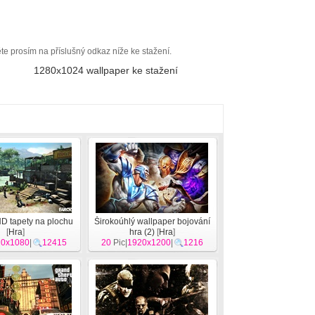
ěte prosím na příslušný odkaz níže ke stažení.
1280x1024 wallpaper ke stažení
HD tapety na plochu
Širokoúhlý wallpaper bojování
[
Hra
]
hra (2)
[
Hra
]
20x1080
|
12415
20
Pic|
1920x1200
|
1216