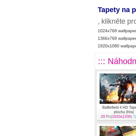
Tapety na p
, klikněte p
1024x768 wallpaper
1366x768 wallpaper
1920x1080 wallpape
::: Náhodn
Battlefield 4 HD Tap
plochu
[
Hra
]
20
Pic|
1920x1200
|