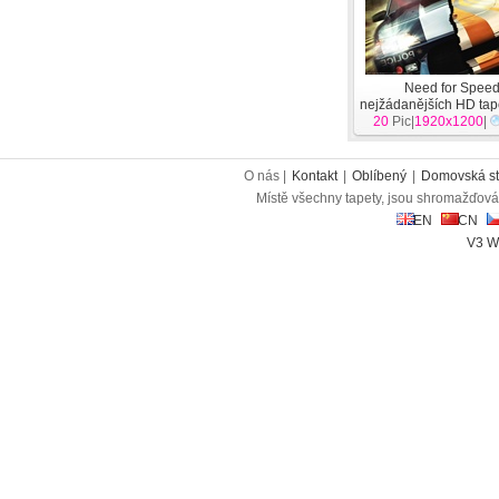
Need for Speed​​
nejžádanějších HD tap
20
Pic|
1920x1200
|
O nás |
Kontakt
|
Oblíbený
|
Domovská st
Místě všechny tapety, jsou shromažďován
EN
CN
V3 W