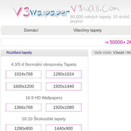
80,000
volných tapety, 10 druhů 
jazyka!
Domácí
Všechny tapety
⇒ 50000+ 2K
Rozlišení tapety
Vaše místo:
V3wall
/
Hr
4:3/5:4 Normální obrazovka Tapeta
1024x768
1280x1024
1600x1200
1920x1440
16:9 HD Wallpapers
1366x768
1920x1080
16:10 Širokoúhlé tapety
1280x800
1440x900