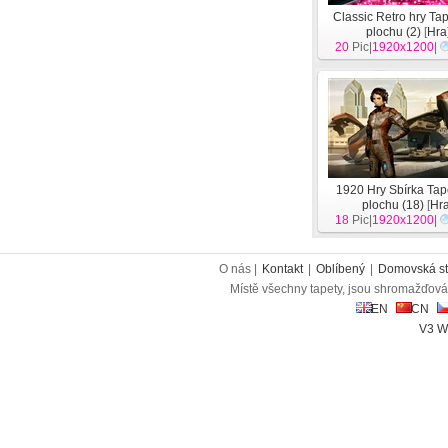
Classic Retro hry Ta
plochu (2)
[
Hra
20
Pic|
1920x1200
|
1920 Hry Sbírka Tap
plochu (18)
[
Hr
18
Pic|
1920x1200
|
O nás |
Kontakt
|
Oblíbený
|
Domovská st
Místě všechny tapety, jsou shromažďován
EN
CN
V3 W