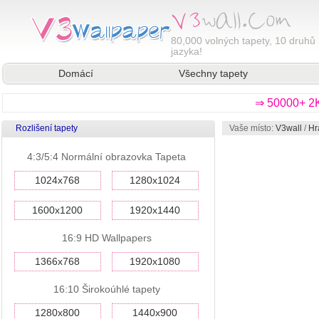
80,000
volných tapety, 10 druhů 
jazyka!
Domácí
Všechny tapety
⇒ 50000+ 2K
Rozlišení tapety
Vaše místo:
V3wall
/
Hr
4:3/5:4 Normální obrazovka Tapeta
1024x768
1280x1024
1600x1200
1920x1440
16:9 HD Wallpapers
1366x768
1920x1080
16:10 Širokoúhlé tapety
1280x800
1440x900