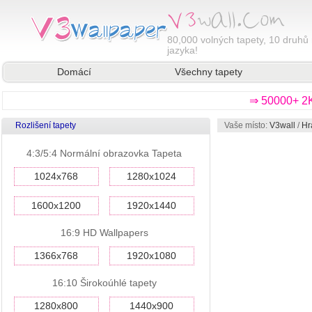
80,000
volných tapety, 10 druhů 
jazyka!
Domácí
Všechny tapety
⇒ 50000+ 2K
Rozlišení tapety
Vaše místo:
V3wall
/
Hr
4:3/5:4 Normální obrazovka Tapeta
1024x768
1280x1024
1600x1200
1920x1440
16:9 HD Wallpapers
1366x768
1920x1080
16:10 Širokoúhlé tapety
1280x800
1440x900