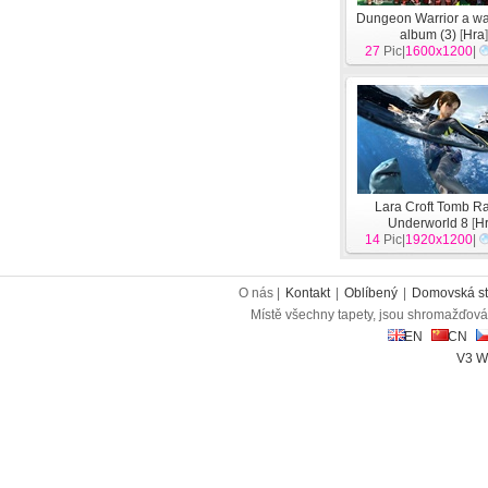
Dungeon Warrior a wa
album (3)
[
Hra
27
Pic|
1600x1200
|
Lara Croft Tomb R
Underworld 8
[
H
14
Pic|
1920x1200
|
O nás |
Kontakt
|
Oblíbený
|
Domovská st
Místě všechny tapety, jsou shromažďován
EN
CN
V3 W